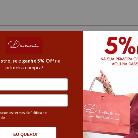
stre_se
e
ganhe 5% Off
na
primeira compra!
 com os termos de Política de
ade
EU QUERO!